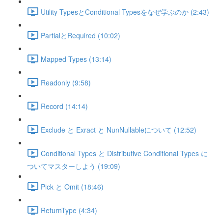
Utility TypesとConditional Typesをなぜ学ぶのか (2:43)
PartialとRequired (10:02)
Mapped Types (13:14)
Readonly (9:58)
Record (14:14)
Exclude と Exract と NunNullableについて (12:52)
Conditional Types と Distributive Conditional Types に
ついてマスターしよう (19:09)
Pick と Omit (18:46)
ReturnType (4:34)