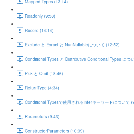
Mapped Types (13:14)
Readonly (9:58)
Record (14:14)
Exclude と Exract と NunNullableについて (12:52)
Conditional Types と Distributive Conditional Typ
Pick と Omit (18:46)
ReturnType (4:34)
Conditional Typesで使用されるinferキーワードについて (9
Parameters (9:43)
ConstructorParameters (10:09)